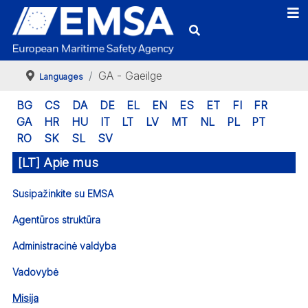
GA - Gaeilge
Languages
BG
CS
DA
DE
EL
EN
ES
ET
FI
FR
GA
HR
HU
IT
LT
LV
MT
NL
PL
PT
RO
SK
SL
SV
[LT] Apie mus
Susipažinkite su EMSA
Agentūros struktūra
Administracinė valdyba
Vadovybė
Misija