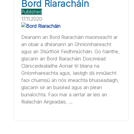
Bord Riaracháin
Published
17.11.2020
Déanann an Bord Riaracháin maoirseacht ar
an obair a dhéanann an Ghníomhaireacht
agus an Stiúrthóir Feidhmiúcháin. Go háirithe,
glacann an Bord Riaracháin Doiciméad
Clársceidealaithe Aonair trí bliana na
Gníomhaireachta agus, laistigh dá inniúlacht
faoi chuimsiú an nós imeachta bhuiséadaigh,
glacann sé an buiséad agus an plean
bunaíochta. Faoi mar a iarrtar air leis an
Rialachán Airgeadais, ...