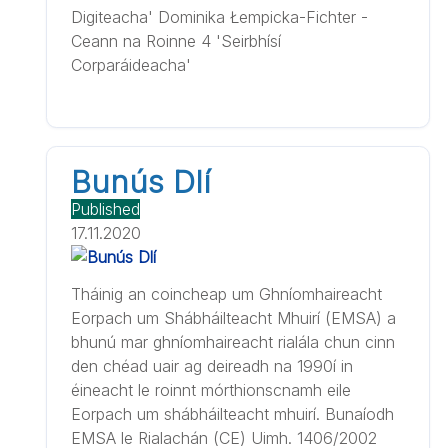
Digiteacha' Dominika Łempicka-Fichter -
Ceann na Roinne 4 'Seirbhísí
Corparáideacha'
Bunús Dlí
Published
17.11.2020
Tháinig an coincheap um Ghníomhaireacht
Eorpach um Shábháilteacht Mhuirí (EMSA) a
bhunú mar ghníomhaireacht rialála chun cinn
den chéad uair ag deireadh na 1990í in
éineacht le roinnt mórthionscnamh eile
Eorpach um shábháilteacht mhuirí. Bunaíodh
EMSA le Rialachán (CE) Uimh. 1406/2002