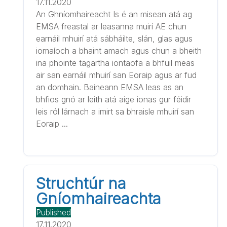
17.11.2020
An Ghníomhaireacht Is é an misean atá ag
EMSA freastal ar leasanna muirí AE chun
earnáil mhuirí atá sábháilte, slán, glas agus
iomaíoch a bhaint amach agus chun a bheith
ina phointe tagartha iontaofa a bhfuil meas
air san earnáil mhuirí san Eoraip agus ar fud
an domhain. Baineann EMSA leas as an
bhfios gnó ar leith atá aige ionas gur féidir
leis ról lárnach a imirt sa bhraisle mhuirí san
Eoraip ...
Struchtúr na
Gníomhaireachta
Published
17.11.2020