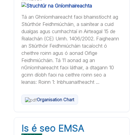
Tá an Ghníomhaireacht faoi bhainistíocht ag
Stiúrthóir Feidhmiúcháin, a sainítear a cuid
dualgas agus cumhachtaí in Airteagal 15 de
Rialachán (CE) Uimh. 1406/2002. Faigheann
an Stiúrthóir Feidhmiúcháin tacaíocht ó
cheithre roinn agus ó aonad Oifige
Feidhmiúcháin. Tá 11 aonad ag an
nGníomhaireacht faoi láthair, a dtagann 10
gcinn díobh faoi na ceithre roinn seo a
leanas: Roinn 1: Inbhuanaitheacht ...
Organisation Chart
Is é seo EMSA