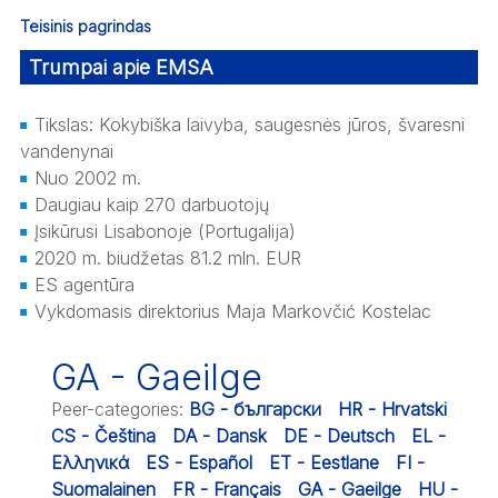
Teisinis pagrindas
Trumpai apie EMSA
Tikslas: Kokybiška laivyba, saugesnės jūros, švaresni
vandenynai
Nuo 2002 m.
Daugiau kaip 270 darbuotojų
Įsikūrusi Lisabonoje (Portugalija)
2020 m. biudžetas 81.2 mln. EUR
ES agentūra
Vykdomasis direktorius Maja Markovčić Kostelac
GA - Gaeilge
Peer-categories
:
BG - български
HR - Hrvatski
CS - Čeština
DA - Dansk
DE - Deutsch
EL -
Ελληνικά
ES - Español
ET - Eestlane
FI -
Suomalainen
FR - Français
GA - Gaeilge
HU -