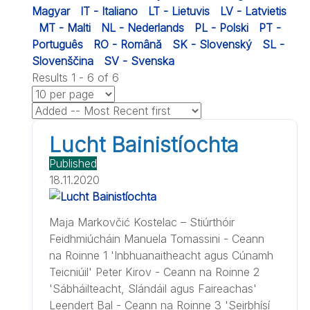
Magyar
IT - Italiano
LT - Lietuvis
LV - Latvietis
MT - Malti
NL - Nederlands
PL - Polski
PT -
Português
RO - Română
SK - Slovenský
SL -
Slovenščina
SV - Svenska
Results 1 - 6 of 6
Lucht Bainistíochta
Published
18.11.2020
Maja Markovčić Kostelac – Stiúrthóir
Feidhmiúcháin Manuela Tomassini - Ceann
na Roinne 1 'Inbhuanaitheacht agus Cúnamh
Teicniúil' Peter Kirov - Ceann na Roinne 2
'Sábháilteacht, Slándáil agus Faireachas'
Leendert Bal - Ceann na Roinne 3 'Seirbhísí