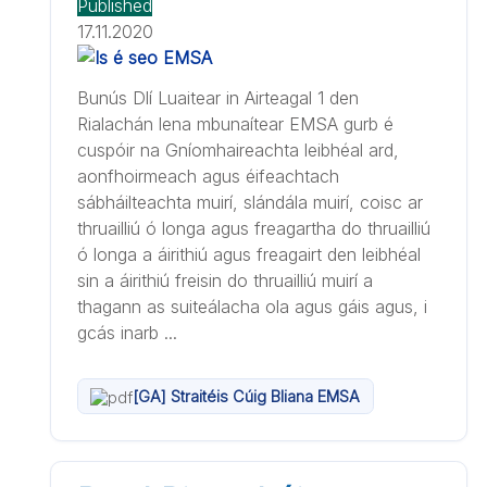
Published
17.11.2020
Bunús Dlí Luaitear in Airteagal 1 den
Rialachán lena mbunaítear EMSA gurb é
cuspóir na Gníomhaireachta leibhéal ard,
aonfhoirmeach agus éifeachtach
sábháilteachta muirí, slándála muirí, coisc ar
thruailliú ó longa agus freagartha do thruailliú
ó longa a áirithiú agus freagairt den leibhéal
sin a áirithiú freisin do thruailliú muirí a
thagann as suiteálacha ola agus gáis agus, i
gcás inarb ...
[GA] Straitéis Cúig Bliana EMSA