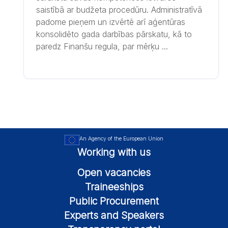
saistībā ar budžeta procedūru. Administratīvā
padome pieņem un izvērtē arī aģentūras
konsolidēto gada darbības pārskatu, kā to
paredz Finanšu regula, par mērķu ...
An Agency of the European Union
Working with us
Open vacancies
Traineeships
Public Procurement
Experts and Speakers