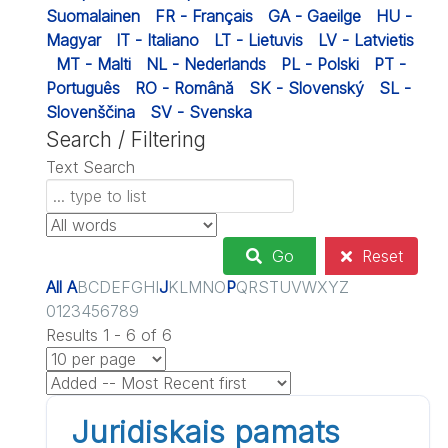
Suomalainen
FR - Français
GA - Gaeilge
HU -
Magyar
IT - Italiano
LT - Lietuvis
LV - Latvietis
MT - Malti
NL - Nederlands
PL - Polski
PT -
Português
RO - Română
SK - Slovenský
SL -
Slovenščina
SV - Svenska
Search / Filtering
Text Search
Go
Reset
All
A
B
C
D
E
F
G
H
I
J
K
L
M
N
O
P
Q
R
S
T
U
V
W
X
Y
Z
0
1
2
3
4
5
6
7
8
9
Results 1 - 6 of 6
Juridiskais pamats