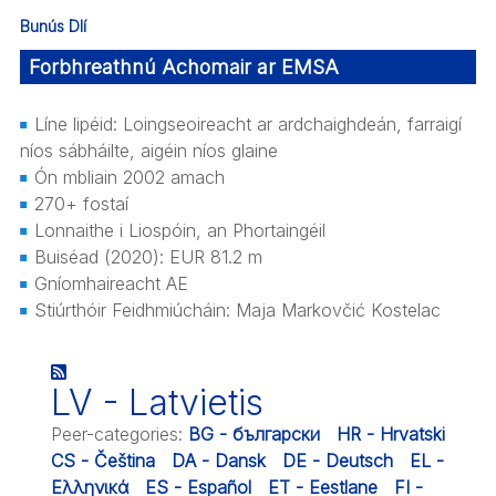
Bunús Dlí
Forbhreathnú Achomair ar EMSA
Líne lipéid: Loingseoireacht ar ardchaighdeán, farraigí
níos sábháilte, aigéin níos glaine
Ón mbliain 2002 amach
270+ fostaí
Lonnaithe i Liospóin, an Phortaingéil
Buiséad (2020): EUR 81.2 m
Gníomhaireacht AE
Stiúrthóir Feidhmiúcháin: Maja Markovčić Kostelac
LV - Latvietis
Peer-categories
:
BG - български
HR - Hrvatski
CS - Čeština
DA - Dansk
DE - Deutsch
EL -
Ελληνικά
ES - Español
ET - Eestlane
FI -