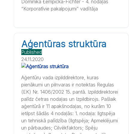
Dominika Łempicka-Fichter - 4. nodaļas
“Korporatīvie pakalpojumi” vadītāja
Aģentūras struktūra
Published
24.11.2020
Aģentūru vada izpilddirektore, kuras
pienākumi un pilnvaras ir noteiktas Regulas
(EK) Nr. 1406/2002 15. pantā. Izpilddirektorei
palīdz četras nodaļas un Izpildbirojs. Pašlaik
aģentūrā ir 11 apakšnodaļas, no kurām 10
ietilpst šādās 4 nodaļās: 1. nodaļa: Ilgtspēja
un tehniskā palīdzība (Ilgtspēja; Apmeklējumi
un pārbaudes; Cilvēkfaktors; Spēju