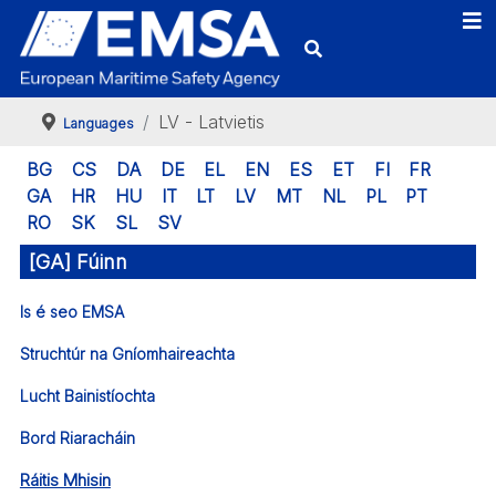
LV - Latvietis
Languages
BG
CS
DA
DE
EL
EN
ES
ET
FI
FR
GA
HR
HU
IT
LT
LV
MT
NL
PL
PT
RO
SK
SL
SV
[GA] Fúinn
Is é seo EMSA
Struchtúr na Gníomhaireachta
Lucht Bainistíochta
Bord Riaracháin
Ráitis Mhisin