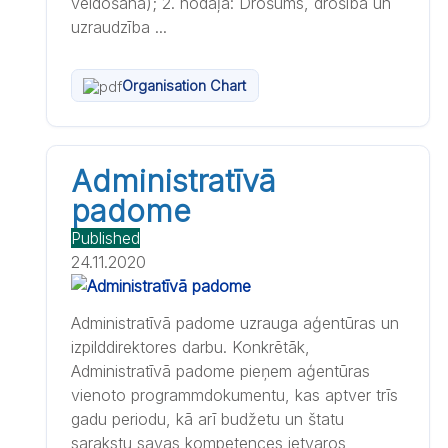
veidošana); 2. nodaļa: Drošums, drošība un
uzraudzība ...
Organisation Chart
Administratīvā
padome
Published
24.11.2020
Administratīvā padome uzrauga aģentūras un
izpilddirektores darbu. Konkrētāk,
Administratīvā padome pieņem aģentūras
vienoto programmdokumentu, kas aptver trīs
gadu periodu, kā arī budžetu un štatu
sarakstu savas kompetences ietvaros