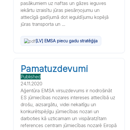
pasākumiem uz naftas un gāzes ieguves
iekārtu izraisītu jūras piesārņojumu un
attiecīgā gadījumā dot ieguldījumu kopējā
jūras transporta un ...
[LV] EMSA piecu gadu stratēģija
Pamatuzdevumi
Published
24.11.2020
Aģentūra EMSA virsuzdevums ir nodrošināt
ES jūrniecības nozares intereses attiecībā uz
drošu, aizsargātu, videi nekaitīgu un
konkurētspējīgu jūrniecības nozari un
darboties kā uzticamam un vispāratzītam
references centram jūrniecības nozarē Eiropā