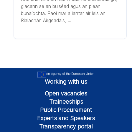
glacann sé an buiséad agus an plean
bunaíochta. Faoi mar a iarrtar air leis an
Rialachán Airgeadais, ...
An Agency of the European Union
Working with us
Open vacancies
Traineeships
Public Procurement
Experts and Speakers
Transparency portal