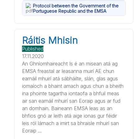
Protocol between the Government of the
Portuguese Republic and the EMSA
Ráitis Mhisin
Published
17.11.2020
An Ghníomhaireacht Is é an misean atá ag
EMSA freastal ar leasanna muirí AE chun
earnáil mhuirí atá sábháilte, slán, glas agus
iomaíoch a bhaint amach agus chun a bheith
ina phointe tagartha iontaofa a bhfuil meas
air san earnáil mhuirí san Eoraip agus ar fud
an domhain. Baineann EMSA leas as an
bhfios gnó ar leith atá aige ionas gur féidir
leis ról lárnach a imirt sa bhraisle mhuirí san
Eoraip ...