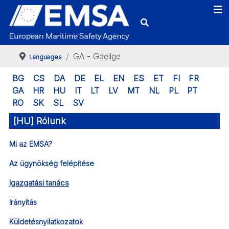
GA - Gaeilge
Languages
BG
CS
DA
DE
EL
EN
ES
ET
FI
FR
GA
HR
HU
IT
LT
LV
MT
NL
PL
PT
RO
SK
SL
SV
[HU] Rólunk
Mi az EMSA?
Az ügynökség felépítése
Igazgatási tanács
Irányítás
Küldetésnyilatkozatok