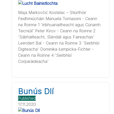
Maja Markovčić Kostelac – Stiúrthóir
Feidhmiúcháin Manuela Tomassini - Ceann
na Roinne 1 'Inbhuanaitheacht agus Cúnamh
Teicniúil' Peter Kirov - Ceann na Roinne 2
'Sábháilteacht, Slándáil agus Faireachas'
Leendert Bal - Ceann na Roinne 3 'Seirbhísí
Digiteacha' Dominika Łempicka-Fichter -
Ceann na Roinne 4 'Seirbhísí
Corparáideacha'
Bunús Dlí
Published
17.11.2020