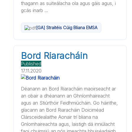
thagann as suiteálacha ola agus gáis agus, i
gcás inarb ...
[GA] Straitéis Cúig Bliana EMSA
Bord Riaracháin
Published
17.11.2020
Déanann an Bord Riaracháin maoirseacht ar
an obair a dhéanann an Ghníomhaireacht
agus an Stiúrthóir Feidhmiúcháin. Go háirithe,
glacann an Bord Riaracháin Doiciméad
Clársceidealaithe Aonair trí bliana na
Gníomhaireachta agus, laistigh dá inniúlacht
faoi chuimsiú an nós imeachta bhuiséadaigh,