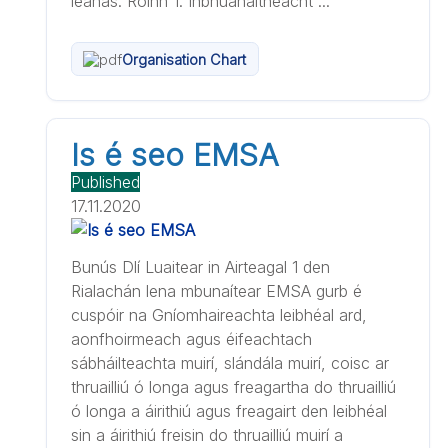
leanas: Roinn 1: Inbhuanaitheacht ...
Organisation Chart
Is é seo EMSA
Published
17.11.2020
Bunús Dlí Luaitear in Airteagal 1 den
Rialachán lena mbunaítear EMSA gurb é
cuspóir na Gníomhaireachta leibhéal ard,
aonfhoirmeach agus éifeachtach
sábháilteachta muirí, slándála muirí, coisc ar
thruailliú ó longa agus freagartha do thruailliú
ó longa a áirithiú agus freagairt den leibhéal
sin a áirithiú freisin do thruailliú muirí a