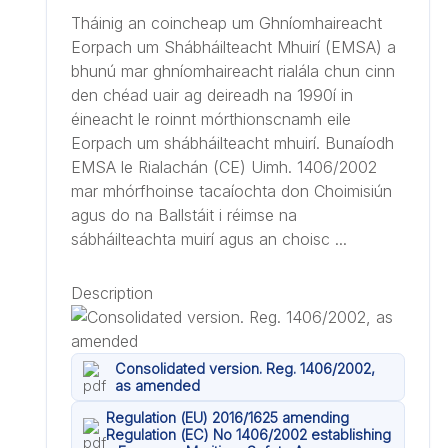
Tháinig an coincheap um Ghníomhaireacht
Eorpach um Shábháilteacht Mhuirí (EMSA) a
bhunú mar ghníomhaireacht rialála chun cinn
den chéad uair ag deireadh na 1990í in
éineacht le roinnt mórthionscnamh eile
Eorpach um shábháilteacht mhuirí. Bunaíodh
EMSA le Rialachán (CE) Uimh. 1406/2002
mar mhórfhoinse tacaíochta don Choimisiún
agus do na Ballstáit i réimse na
sábháilteachta muirí agus an choisc ...
Description
Consolidated version. Reg. 1406/2002,
as amended
Regulation (EU) 2016/1625 amending
Regulation (EC) No 1406/2002 establishing