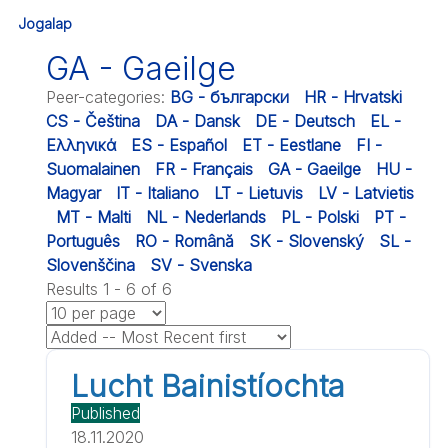
Jogalap
GA - Gaeilge
Peer-categories
:
BG - български
HR - Hrvatski
CS - Čeština
DA - Dansk
DE - Deutsch
EL -
Ελληνικά
ES - Español
ET - Eestlane
FI -
Suomalainen
FR - Français
GA - Gaeilge
HU -
Magyar
IT - Italiano
LT - Lietuvis
LV - Latvietis
MT - Malti
NL - Nederlands
PL - Polski
PT -
Português
RO - Română
SK - Slovenský
SL -
Slovenščina
SV - Svenska
Results 1 - 6 of 6
Lucht Bainistíochta
Published
18.11.2020