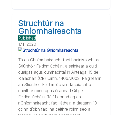
Struchtúr na
Gníomhaireachta
Published
17.11.2020
Tá an Ghníomhaireacht faoi bhainistíocht ag
Stiúrthóir Feidhmiúcháin, a sainítear a cuid
dualgas agus cumhachtaí in Airteagal 15 de
Rialachán (CE) Uimh. 1406/2002. Faigheann
an Stiúrthóir Feidhmiúcháin tacaíocht ó
cheithre roinn agus ó aonad Oifige
Feidhmiúcháin. Tá 11 aonad ag an
nGníomhaireacht faoi láthair, a dtagann 10
gcinn díobh faoi na ceithre roinn seo a