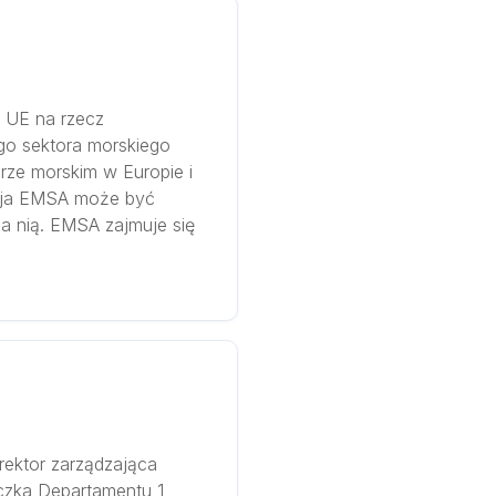
h UE na rzecz
go sektora morskiego
rze morskim w Europie i
cja EMSA może być
a nią. EMSA zajmuje się
rektor zarządzająca
czka Departamentu 1