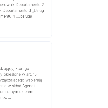
ierownik Departamentu 2
ik Departamentu 3 „Usługi
amentu 4 „Obsługa
ądzający, którego
y określone w art. 15
arządzającego wspierają
nie w skład Agencji
spomnianym czterem
oc ...