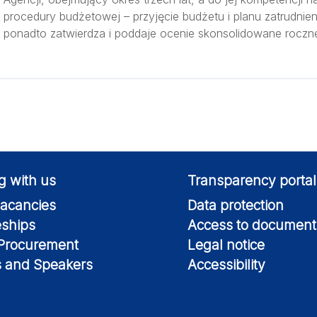
procedury budżetowej – przyjęcie budżetu i planu zatrudnien
ponadto zatwierdza i poddaje ocenie skonsolidowane roczne
g with us
Transparency portal
acancies
Data protection
eships
Access to document
 Procurement
Legal notice
s and Speakers
Accessibility