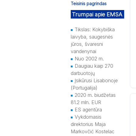
Teisinis pagrindas
Trumpai apie EMSA
Tikslas: Kokybiška
laivyba, saugesnės
jūros, švaresni
vandenynai
Nuo 2002 m.
Daugiau kaip 270
darbuotojų
Įsikūrusi Lisabonoje
(Portugalija)
2020 m. biudžetas
81.2 mln. EUR
ES agentūra
Vykdomasis
direktorius Maja
Markovčić Kostelac