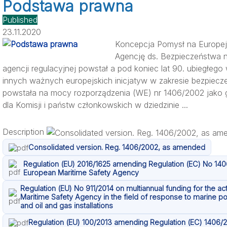
Podstawa prawna
Published
23.11.2020
Koncepcja Pomysł na Europejs
Agencję ds. Bezpieczeństwa 
agencji regulacyjnej powstał a pod koniec lat 90. ubiegłego
innych ważnych europejskich inicjatyw w zakresie bezpiec
powstała na mocy rozporządzenia (WE) nr 1406/2002 jako 
dla Komisji i państw członkowskich w dziedzinie ...
Description
Consolidated version. Reg. 1406/2002, as amended
Regulation (EU) 2016/1625 amending Regulation (EC) No 140
European Maritime Safety Agency
Regulation (EU) No 911/2014 on multiannual funding for the ac
Maritime Safety Agency in the field of response to marine po
and oil and gas installations
Regulation (EU) 100/2013 amending Regulation (EC) 1406/