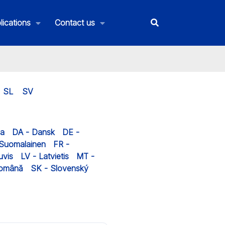
lications
Contact us
SL
SV
na
DA - Dansk
DE -
 Suomalainen
FR -
uvis
LV - Latvietis
MT -
Română
SK - Slovenský