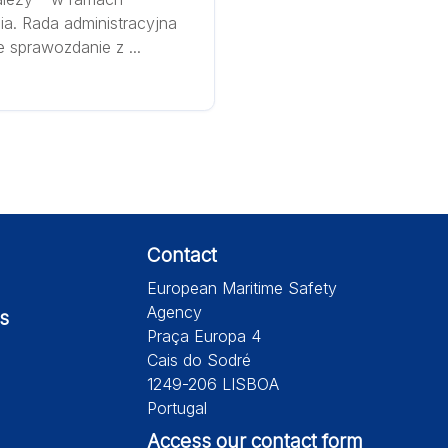
ia. Rada administracyjna
 sprawozdanie z ...
Contact
European Maritime Safety
Agency
s
Praça Europa 4
Cais do Sodré
1249-206 LISBOA
Portugal
Access our contact form