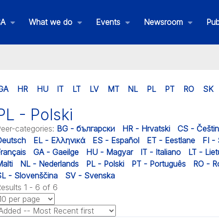
SA
What we do
Events
Newsroom
Pub
GA
HR
HU
IT
LT
LV
MT
NL
PL
PT
RO
SK
PL - Polski
eer-categories
:
BG - български
HR - Hrvatski
CS - Češti
Deutsch
EL - Ελληνικά
ES - Español
ET - Eestlane
FI -
rançais
GA - Gaeilge
HU - Magyar
IT - Italiano
LT - Liet
alti
NL - Nederlands
PL - Polski
PT - Português
RO - 
L - Slovenščina
SV - Svenska
esults 1 - 6 of 6