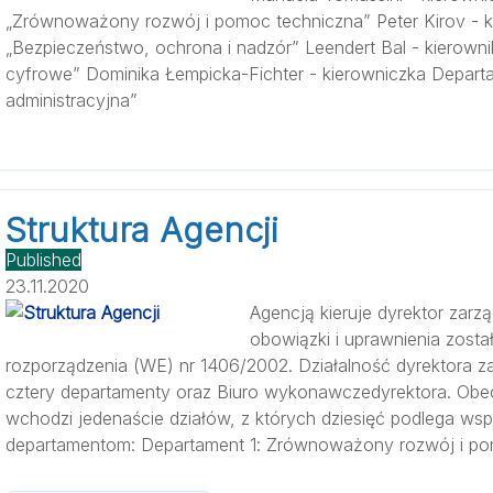
„Zrównoważony rozwój i pomoc techniczna” Peter Kirov - k
„Bezpieczeństwo, ochrona i nadzór” Leendert Bal - kierown
cyfrowe” Dominika Łempicka-Fichter - kierowniczka Depart
administracyjna”
Struktura Agencji
Published
23.11.2020
Agencją kieruje dyrektor zarz
obowiązki i uprawnienia został
rozporządzenia (WE) nr 1406/2002. Działalność dyrektora z
cztery departamenty oraz Biuro wykonawczedyrektora. Obec
wchodzi jedenaście działów, z których dziesięć podlega w
departamentom: Departament 1: Zrównoważony rozwój i pom