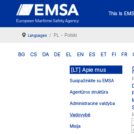
This Is EM
PL - Polski
Languages
BG
CS
DA
DE
EL
EN
ES
ET
FI
FR
[LT] Apie mus
P
Susipažinkite su EMSA
Agentūros struktūra
F
M
Administracinė valdyba
S
R
Vadovybė
Misija