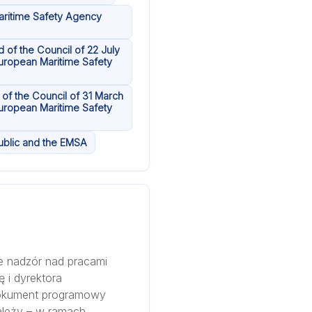
aritime Safety Agency
 of the Council of 22 July
uropean Maritime Safety
of the Council of 31 March
uropean Maritime Safety
ublic and the EMSA
e nadzór nad pracami
 i dyrektora
 dokument programowy
należy – w ramach