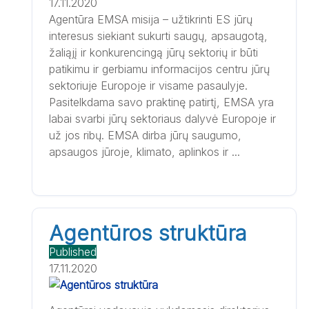
17.11.2020
Agentūra EMSA misija – užtikrinti ES jūrų
interesus siekiant sukurti saugų, apsaugotą,
žaliąjį ir konkurencingą jūrų sektorių ir būti
patikimu ir gerbiamu informacijos centru jūrų
sektoriuje Europoje ir visame pasaulyje.
Pasitelkdama savo praktinę patirtį, EMSA yra
labai svarbi jūrų sektoriaus dalyvė Europoje ir
už jos ribų. EMSA dirba jūrų saugumo,
apsaugos jūroje, klimato, aplinkos ir ...
Agentūros struktūra
Published
17.11.2020