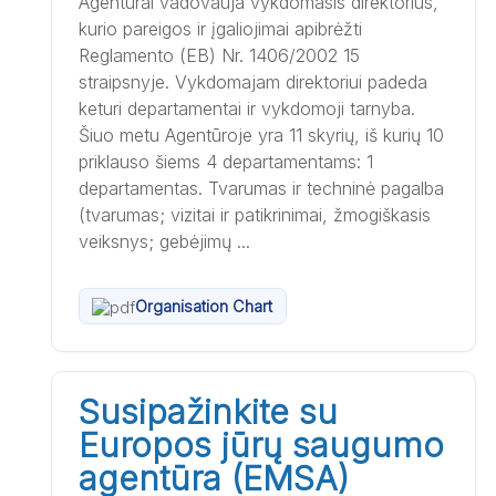
Agentūrai vadovauja vykdomasis direktorius,
kurio pareigos ir įgaliojimai apibrėžti
Reglamento (EB) Nr. 1406/2002 15
straipsnyje. Vykdomajam direktoriui padeda
keturi departamentai ir vykdomoji tarnyba.
Šiuo metu Agentūroje yra 11 skyrių, iš kurių 10
priklauso šiems 4 departamentams: 1
departamentas. Tvarumas ir techninė pagalba
(tvarumas; vizitai ir patikrinimai, žmogiškasis
veiksnys; gebėjimų ...
Organisation Chart
Susipažinkite su
Europos jūrų saugumo
agentūra (EMSA)