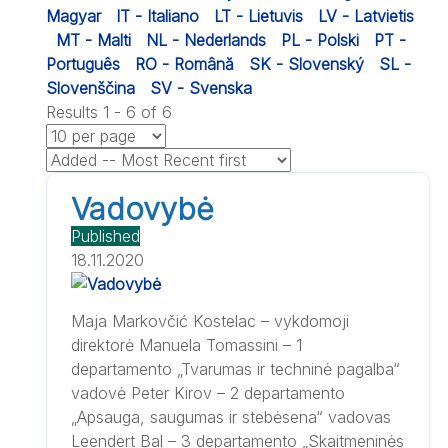
Magyar
IT - Italiano
LT - Lietuvis
LV - Latvietis
MT - Malti
NL - Nederlands
PL - Polski
PT -
Português
RO - Română
SK - Slovenský
SL -
Slovenščina
SV - Svenska
Results 1 - 6 of 6
Vadovybė
Published
18.11.2020
Maja Markovčić Kostelac – vykdomoji
direktorė Manuela Tomassini – 1
departamento „Tvarumas ir techninė pagalba“
vadovė Peter Kirov – 2 departamento
„Apsauga, saugumas ir stebėsena“ vadovas
Leendert Bal – 3 departamento „Skaitmeninės