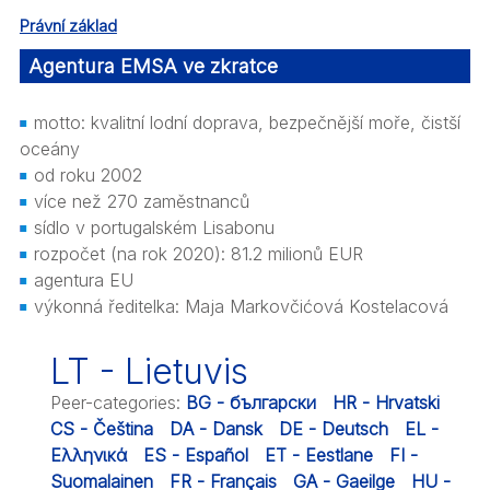
Právní základ
Agentura EMSA ve zkratce
motto: kvalitní lodní doprava, bezpečnější moře, čistší
oceány
od roku 2002
více než 270 zaměstnanců
sídlo v portugalském Lisabonu
rozpočet (na rok 2020): 81.2 milionů EUR
agentura EU
výkonná ředitelka: Maja Markovčićová Kostelacová
LT - Lietuvis
Peer-categories
:
BG - български
HR - Hrvatski
CS - Čeština
DA - Dansk
DE - Deutsch
EL -
Ελληνικά
ES - Español
ET - Eestlane
FI -
Suomalainen
FR - Français
GA - Gaeilge
HU -