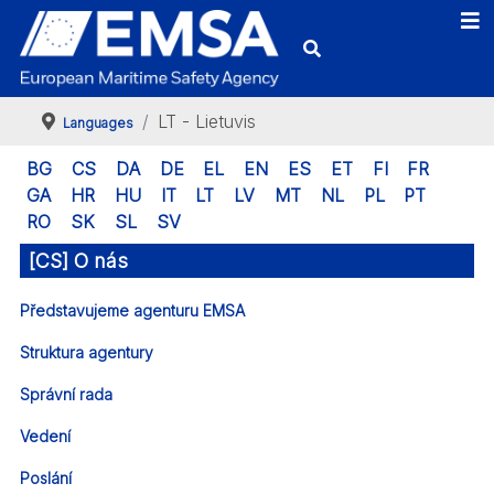
LT - Lietuvis
Languages
BG
CS
DA
DE
EL
EN
ES
ET
FI
FR
GA
HR
HU
IT
LT
LV
MT
NL
PL
PT
RO
SK
SL
SV
[CS] O nás
Představujeme agenturu EMSA
Struktura agentury
Správní rada
Vedení
Poslání