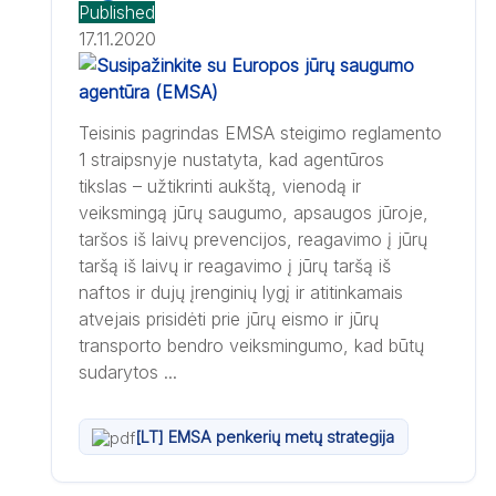
Published
17.11.2020
Teisinis pagrindas EMSA steigimo reglamento
1 straipsnyje nustatyta, kad agentūros
tikslas – užtikrinti aukštą, vienodą ir
veiksmingą jūrų saugumo, apsaugos jūroje,
taršos iš laivų prevencijos, reagavimo į jūrų
taršą iš laivų ir reagavimo į jūrų taršą iš
naftos ir dujų įrenginių lygį ir atitinkamais
atvejais prisidėti prie jūrų eismo ir jūrų
transporto bendro veiksmingumo, kad būtų
sudarytos ...
[LT] EMSA penkerių metų strategija