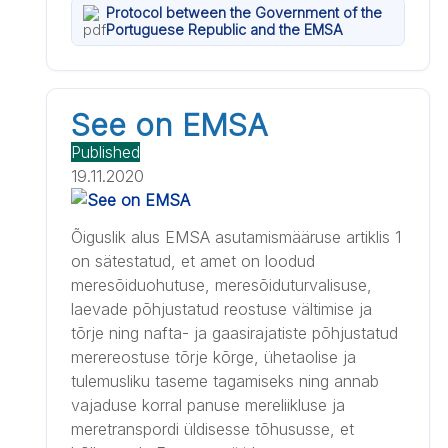
Protocol between the Government of the
Portuguese Republic and the EMSA
See on EMSA
Published
19.11.2020
Õiguslik alus EMSA asutamismääruse artiklis 1
on sätestatud, et amet on loodud
meresõiduohutuse, meresõiduturvalisuse,
laevade põhjustatud reostuse vältimise ja
tõrje ning nafta- ja gaasirajatiste põhjustatud
merereostuse tõrje kõrge, ühetaolise ja
tulemusliku taseme tagamiseks ning annab
vajaduse korral panuse mereliikluse ja
meretranspordi üldisesse tõhususse, et