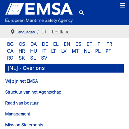
ET - Eestlane
Languages
BG
CS
DA
DE
EL
EN
ES
ET
FI
FR
GA
HR
HU
IT
LT
LV
MT
NL
PL
PT
RO
SK
SL
SV
[NL] - Over ons
Wij zijn het EMSA
Structuur van het Agentschap
Raad van bestuur
Management
Mission Statements