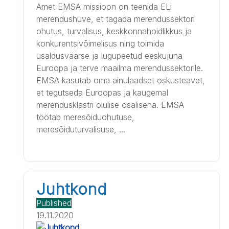
Amet EMSA missioon on teenida ELi
merendushuve, et tagada merendussektori
ohutus, turvalisus, keskkonnahoidlikkus ja
konkurentsivõimelisus ning toimida
usaldusväärse ja lugupeetud eeskujuna
Euroopa ja terve maailma merendussektorile.
EMSA kasutab oma ainulaadset oskusteavet,
et tegutseda Euroopas ja kaugemal
merendusklastri olulise osalisena. EMSA
töötab meresõiduohutuse,
meresõiduturvalisuse, ...
Juhtkond
Published
19.11.2020