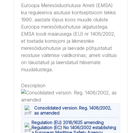
Euroopa Meresõiduohutuse Ameti (EMSA)
kui reguleeriva asutuse kontseptsioon tekkis
1990. aastate lõpus koos muude oluliste
Euroopa meresõiduohutuse algatustega.
EMSA loodi määrusega (EÜ) nr 1406/2002,
et toetada komisjoni ja liikmesriike
meresõiduohutuse ja laevade põhjustatud
reostuse vältimise valdkonnas; ameti volitusi
on täiustatud ja laiendatud hilisemate
muudatustega.
Description
Consolidated version. Reg. 1406/2002,
as amended
Regulation (EU) 2016/1625 amending
Regulation (EC) No 1406/2002 establishing
a European Maritime Safety Agency