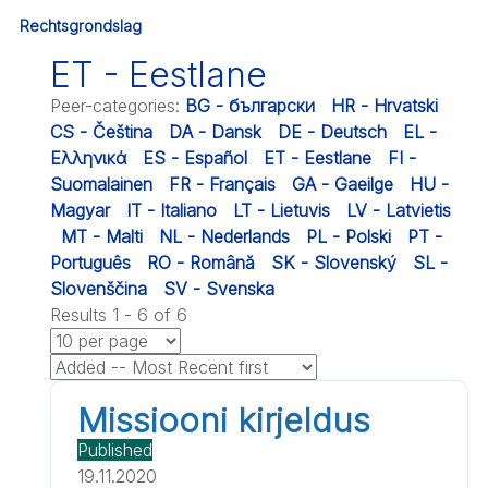
Rechtsgrondslag
ET - Eestlane
Peer-categories
:
BG - български
HR - Hrvatski
CS - Čeština
DA - Dansk
DE - Deutsch
EL -
Ελληνικά
ES - Español
ET - Eestlane
FI -
Suomalainen
FR - Français
GA - Gaeilge
HU -
Magyar
IT - Italiano
LT - Lietuvis
LV - Latvietis
MT - Malti
NL - Nederlands
PL - Polski
PT -
Português
RO - Română
SK - Slovenský
SL -
Slovenščina
SV - Svenska
Results 1 - 6 of 6
Missiooni kirjeldus
Published
19.11.2020