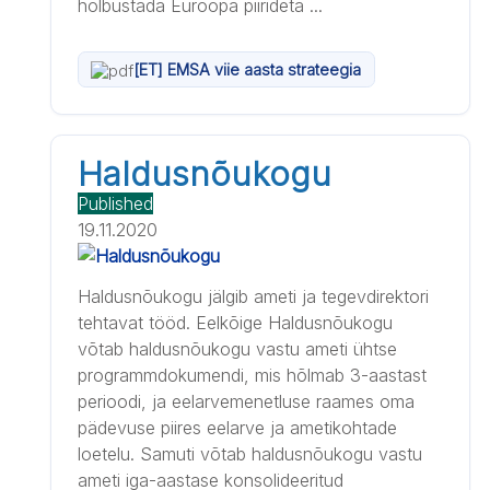
hõlbustada Euroopa piirideta ...
[ET] EMSA viie aasta strateegia
Haldusnõukogu
Published
19.11.2020
Haldusnõukogu jälgib ameti ja tegevdirektori
tehtavat tööd. Eelkõige Haldusnõukogu
võtab haldusnõukogu vastu ameti ühtse
programmdokumendi, mis hõlmab 3-aastast
perioodi, ja eelarvemenetluse raames oma
pädevuse piires eelarve ja ametikohtade
loetelu. Samuti võtab haldusnõukogu vastu
ameti iga-aastase konsolideeritud