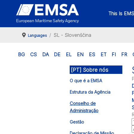
This Is EM
SL - Slovenščina
Languages
BG
CS
DA
DE
EL
EN
ES
ET
FI
FR
[PT] Sobre nós
P
O que é a EMSA
Estrutura da Agência
F
M
Conselho de
S
Administração
R
Gestão
Declaração de Missão