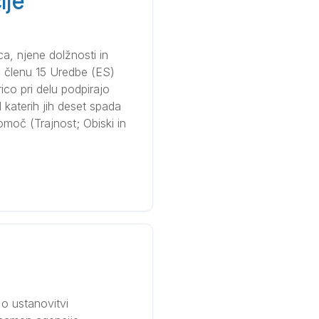
ije
ca, njene dolžnosti in
v členu 15 Uredbe (ES)
ico pri delu podpirajo
d katerih jih deset spada
omoč (Trajnost; Obiski in
o ustanovitvi