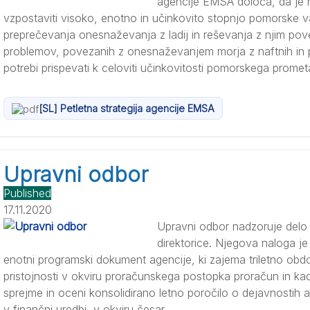
agencije EMSA določa, da je
vzpostaviti visoko, enotno in učinkovito stopnjo pomorske v
preprečevanja onesnaževanja z ladij in reševanja z njim pov
problemov, povezanih z onesnaževanjem morja z naftnih in pl
potrebi prispevati k celoviti učinkovitosti pomorskega prometa
[SL] Petletna strategija agencije EMSA
Upravni odbor
Published
17.11.2020
Upravni odbor nadzoruje delo 
direktorice. Njegova naloga j
enotni programski dokument agencije, ki zajema triletno obdo
pristojnosti v okviru proračunskega postopka proračun in kad
sprejme in oceni konsolidirano letno poročilo o dejavnostih 
v finančni uredbi, v okviru česar ...