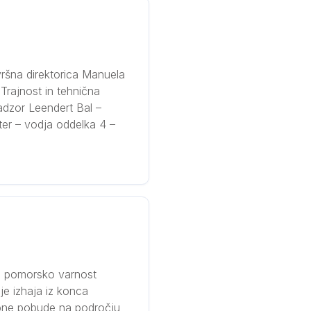
ršna direktorica Manuela
Trajnost in tehnična
adzor Leendert Bal –
ter – vodja oddelka 4 –
a pomorsko varnost
je izhaja iz konca
embne pobude na področju