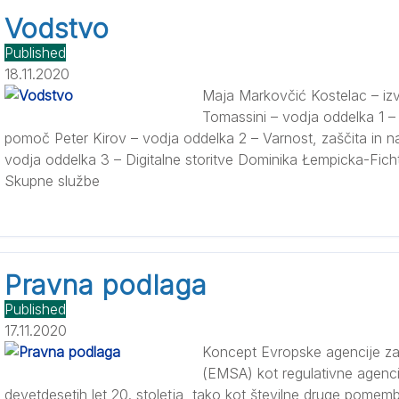
Vodstvo
Published
18.11.2020
Maja Markovčić Kostelac – izv
Tomassini – vodja oddelka 1 – 
pomoč Peter Kirov – vodja oddelka 2 – Varnost, zaščita in n
vodja oddelka 3 – Digitalne storitve Dominika Łempicka-Fich
Skupne službe
Pravna podlaga
Published
17.11.2020
Koncept Evropske agencije z
(EMSA) kot regulativne agenci
devetdesetih let 20. stoletja, tako kot številne druge pom