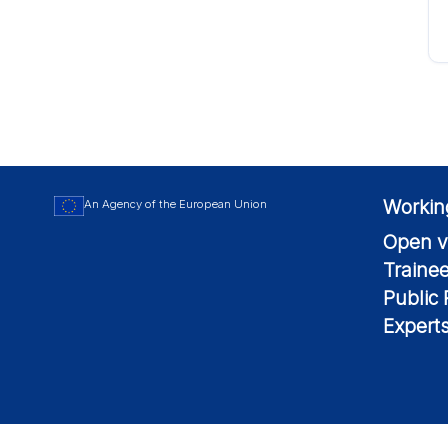
Workin
An Agency of the European Union
Open v
Traine
Public
Expert