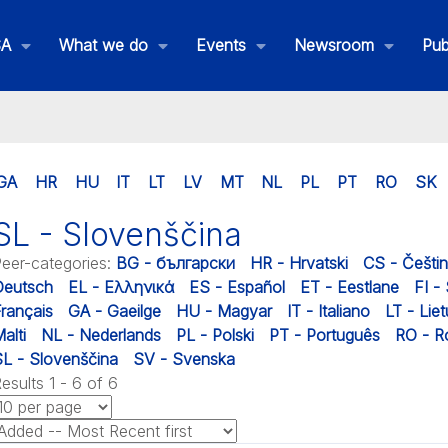
SA
What we do
Events
Newsroom
Pub
GA
HR
HU
IT
LT
LV
MT
NL
PL
PT
RO
SK
SL - Slovenščina
eer-categories
:
BG - български
HR - Hrvatski
CS - Češti
Deutsch
EL - Ελληνικά
ES - Español
ET - Eestlane
FI -
rançais
GA - Gaeilge
HU - Magyar
IT - Italiano
LT - Liet
alti
NL - Nederlands
PL - Polski
PT - Português
RO - 
L - Slovenščina
SV - Svenska
esults 1 - 6 of 6