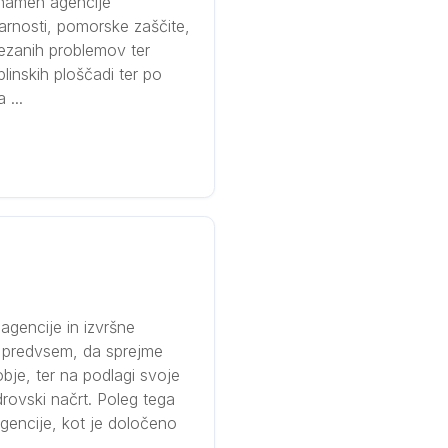
 namen agencije
arnosti, pomorske zaščite,
ezanih problemov ter
inskih ploščadi ter po
 ...
agencije in izvršne
e predvsem, da sprejme
bje, ter na podlagi svoje
rovski načrt. Poleg tega
agencije, kot je določeno