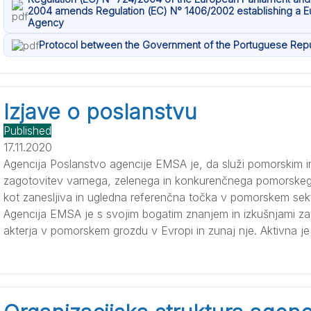
2004 amends Regulation (EC) N° 1406/2002 establishing a E
Agency
Protocol between the Government of the Portuguese Rep
Izjave o poslanstvu
Published
17.11.2020
Agencija Poslanstvo agencije EMSA je, da služi pomorskim 
zagotovitev varnega, zelenega in konkurenčnega pomorskega
kot zanesljiva in ugledna referenčna točka v pomorskem sekt
Agencija EMSA je s svojim bogatim znanjem in izkušnjami za
akterja v pomorskem grozdu v Evropi in zunaj nje. Aktivna je 