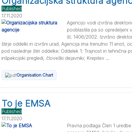
Organizacijska struktura agenc
Published
17.11.2020
Agencijo vodi izvršna direktori
pooblastila pa so opredeljeni 
št. 1406/2002. Izvršno direktor
štirje oddelki in izvršni urad. Agencija ima trenutno 11 enot, o
pod naslednje štiri oddelke: Oddelek 1: Trajnost in tehnična p
inšpekcijski pregledi, človeški dejavniki; Krepitev ...
Organisation Chart
To je EMSA
Published
17.11.2020
Pravna podlaga Člen 1 uredbe 