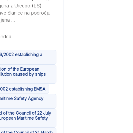
ljena z Uredbo (ES)
ave članice na področju
ena ...
6/2002 establishing a
tion of the European
llution caused by ships
2002 establishing EMSA
aritime Safety Agency
 of the Council of 22 July
uropean Maritime Safety
of the Council of 31 March