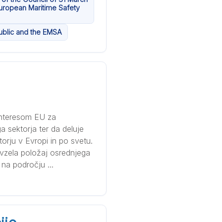
uropean Maritime Safety
ublic and the EMSA
interesom EU za
 sektorja ter da deluje
orju v Evropi in po svetu.
vzela položaj osrednjega
na področju ...