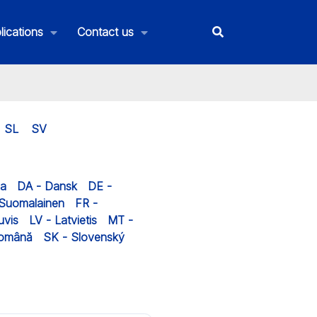
lications
Contact us
SL
SV
na
DA - Dansk
DE -
 Suomalainen
FR -
uvis
LV - Latvietis
MT -
Română
SK - Slovenský