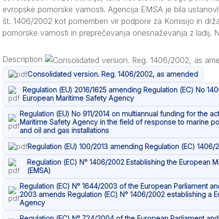
evropske pomorske varnosti. Agencija EMSA je bila ustanov
št. 1406/2002 kot pomemben vir podpore za Komisijo in drž
pomorske varnosti in preprečevanja onesnaževanja z ladij. Nj
Description
Consolidated version. Reg. 1406/2002, as amended
Regulation (EU) 2016/1625 amending Regulation (EC) No 140
European Maritime Safety Agency
Regulation (EU) No 911/2014 on multiannual funding for the ac
Maritime Safety Agency in the field of response to marine po
and oil and gas installations
Regulation (EU) 100/2013 amending Regulation (EC) 1406/
Regulation (EC) N° 1406/2002 Establishing the European M
(EMSA)
Regulation (EC) N° 1644/2003 of the European Parliament and
2003 amends Regulation (EC) N° 1406/2002 establishing a E
Agency
Regulation (EC) N° 724/2004 of the European Parliament and 