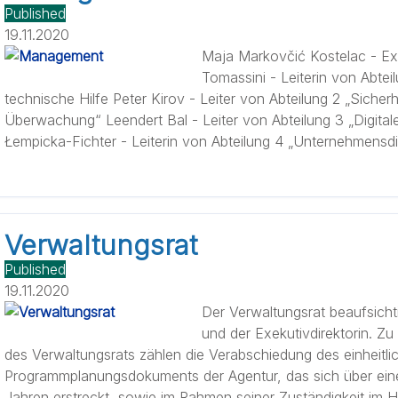
Published
19.11.2020
Maja Markovčić Kostelac - Ex
Tomassini - Leiterin von Abtei
technische Hilfe Peter Kirov - Leiter von Abteilung 2 „Siche
Überwachung“ Leendert Bal - Leiter von Abteilung 3 „Digital
Łempicka-Fichter - Leiterin von Abteilung 4 „Unternehmensdi
Verwaltungsrat
Published
19.11.2020
Der Verwaltungsrat beaufsichti
und der Exekutivdirektorin. Z
des Verwaltungsrats zählen die Verabschiedung des einheitli
Programmplanungsdokuments der Agentur, das sich über eine
Jahren erstreckt, sowie im Rahmen seiner Zuständigkeit im H