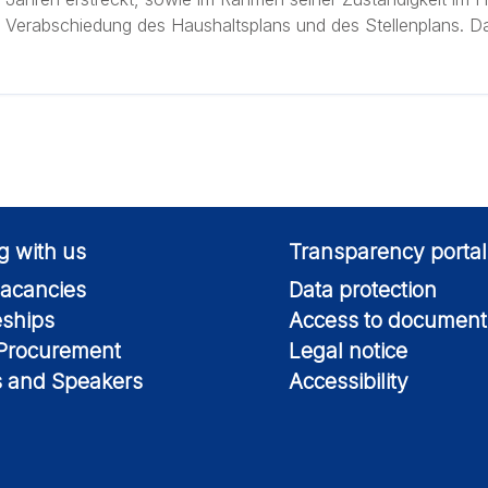
Verabschiedung des Haushaltsplans und des Stellenplans. Dar
g with us
Transparency portal
acancies
Data protection
eships
Access to document
 Procurement
Legal notice
s and Speakers
Accessibility