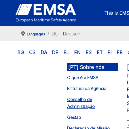
This Is EM
DE - Deutsch
Languages
BG
CS
DA
DE
EL
EN
ES
ET
FI
FR
[PT] Sobre nós
P
O que é a EMSA
Estrutura da Agência
F
M
Conselho de
S
Administração
R
Gestão
Declaração de Missão