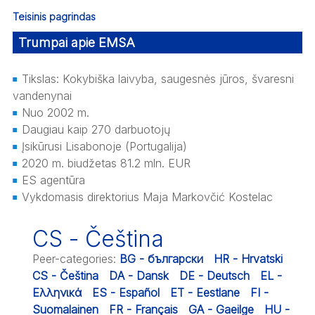
Teisinis pagrindas
Trumpai apie EMSA
Tikslas: Kokybiška laivyba, saugesnės jūros, švaresni
vandenynai
Nuo 2002 m.
Daugiau kaip 270 darbuotojų
Įsikūrusi Lisabonoje (Portugalija)
2020 m. biudžetas 81.2 mln. EUR
ES agentūra
Vykdomasis direktorius Maja Markovčić Kostelac
CS - Čeština
Peer-categories
:
BG - български
HR - Hrvatski
CS - Čeština
DA - Dansk
DE - Deutsch
EL -
Ελληνικά
ES - Español
ET - Eestlane
FI -
Suomalainen
FR - Français
GA - Gaeilge
HU -