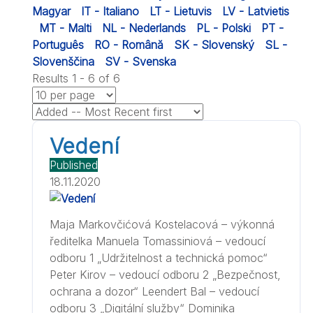
Magyar
IT - Italiano
LT - Lietuvis
LV - Latvietis
MT - Malti
NL - Nederlands
PL - Polski
PT -
Português
RO - Română
SK - Slovenský
SL -
Slovenščina
SV - Svenska
Results 1 - 6 of 6
Vedení
Published
18.11.2020
Maja Markovčićová Kostelacová – výkonná
ředitelka Manuela Tomassiniová – vedoucí
odboru 1 „Udržitelnost a technická pomoc“
Peter Kirov – vedoucí odboru 2 „Bezpečnost,
ochrana a dozor“ Leendert Bal – vedoucí
odboru 3 „Digitální služby“ Dominika