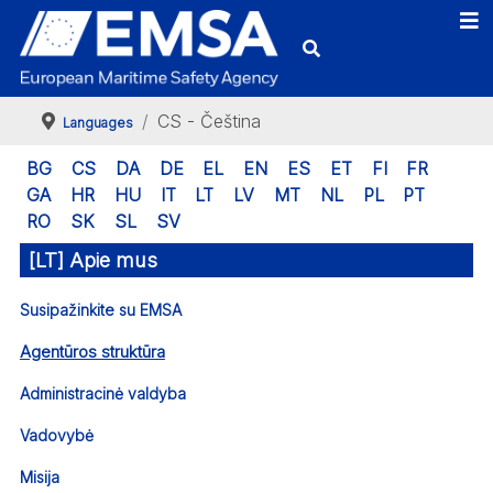
CS - Čeština
Languages
BG
CS
DA
DE
EL
EN
ES
ET
FI
FR
GA
HR
HU
IT
LT
LV
MT
NL
PL
PT
RO
SK
SL
SV
[LT] Apie mus
Susipažinkite su EMSA
Agentūros struktūra
Administracinė valdyba
Vadovybė
Misija