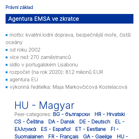
Právní základ
Agentura EMSA ve zkratce
motto: kvalitní lodní doprava, bezpečnější moře, čistší
oceány
od roku 2002
více než 270 zaměstnanců
sídlo v portugalském Lisabonu
rozpočet (na rok 2020): 81.2 milionů EUR
agentura EU
výkonná ředitelka: Maja Markovčićová Kostelacová
HU - Magyar
Peer-categories
:
BG - български
HR - Hrvatski
CS - Čeština
DA - Dansk
DE - Deutsch
EL -
Ελληνικά
ES - Español
ET - Eestlane
FI -
Suomalainen
FR - Français
GA - Gaeilge
HU -