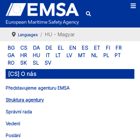
HU - Magyar
Languages
BG
CS
DA
DE
EL
EN
ES
ET
FI
FR
GA
HR
HU
IT
LT
LV
MT
NL
PL
PT
RO
SK
SL
SV
[CS] O nás
Představujeme agenturu EMSA
Struktura agentury
Správní rada
Vedení
Poslání