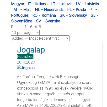
Magyar
IT - Italiano
LT - Lietuvis
LV - Latvietis
MT - Malti
NL - Nederlands
PL - Polski
PT -
Português
RO - Română
SK - Slovenský
SL -
Slovenščina
SV - Svenska
Results 1 - 6 of 6
Jogalap
Published
20.11.2020
Az Európai Tengerészeti Biztonsági
Ügynökség (EMSA) mint szabályozó szerv
koncepciója az 1990-es évek végére nyúlik
vissza, számos egyéb jelentős európai
tengerbiztonsági kezdeményezéssel együtt.
Az EMSA az 1406/2002/EK rendelettel jött