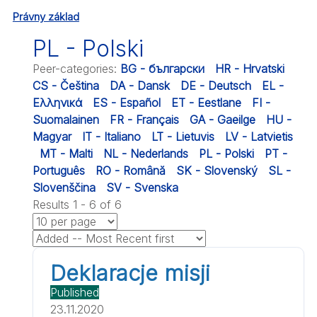
Právny základ
PL - Polski
Peer-categories
:
BG - български
HR - Hrvatski
CS - Čeština
DA - Dansk
DE - Deutsch
EL -
Ελληνικά
ES - Español
ET - Eestlane
FI -
Suomalainen
FR - Français
GA - Gaeilge
HU -
Magyar
IT - Italiano
LT - Lietuvis
LV - Latvietis
MT - Malti
NL - Nederlands
PL - Polski
PT -
Português
RO - Română
SK - Slovenský
SL -
Slovenščina
SV - Svenska
Results 1 - 6 of 6
Deklaracje misji
Published
23.11.2020