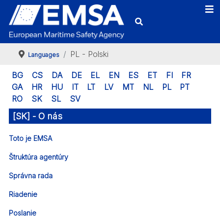
PL - Polski
Languages
BG
CS
DA
DE
EL
EN
ES
ET
FI
FR
GA
HR
HU
IT
LT
LV
MT
NL
PL
PT
RO
SK
SL
SV
[SK] - O nás
Toto je EMSA
Štruktúra agentúry
Správna rada
Riadenie
Poslanie