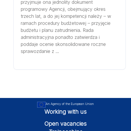
przyjmuje ona jednolity dokument
programowy Agencji, obejmujący okres
trzech lat, a do jej kompetencji należy – w
ramach procedury budżetowej – przyjęcie
budżetu i planu zatrudnienia. Rada
administracyjna ponadto zatwierdza i
poddaje ocenie skonsolidowane roczne
sprawozdanie z ...
An Agency of the European Union
Working with us
Open vacancies