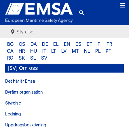
Styrelse
BG
CS
DA
DE
EL
EN
ES
ET
FI
FR
GA
HR
HU
IT
LT
LV
MT
NL
PL
PT
RO
SK
SL
SV
[SV] Om oss
Det här är Emsa
Byråns organisation
Styrelse
Ledning
Uppdragsbeskrivning