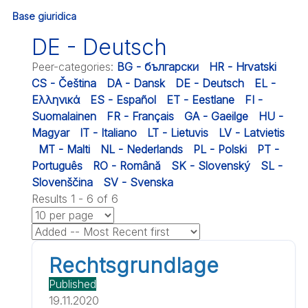
Base giuridica
DE - Deutsch
Peer-categories
:
BG - български
HR - Hrvatski
CS - Čeština
DA - Dansk
DE - Deutsch
EL -
Ελληνικά
ES - Español
ET - Eestlane
FI -
Suomalainen
FR - Français
GA - Gaeilge
HU -
Magyar
IT - Italiano
LT - Lietuvis
LV - Latvietis
MT - Malti
NL - Nederlands
PL - Polski
PT -
Português
RO - Română
SK - Slovenský
SL -
Slovenščina
SV - Svenska
Results 1 - 6 of 6
Rechtsgrundlage
Published
19.11.2020