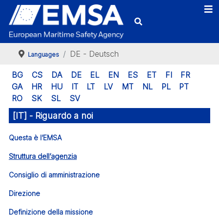
DE - Deutsch
Languages
BG
CS
DA
DE
EL
EN
ES
ET
FI
FR
GA
HR
HU
IT
LT
LV
MT
NL
PL
PT
RO
SK
SL
SV
[IT] - Riguardo a noi
Questa è l’EMSA
Struttura dell’agenzia
Consiglio di amministrazione
Direzione
Definizione della missione