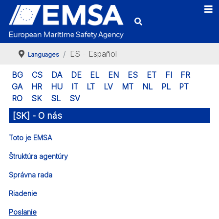
ES - Español
Languages
BG
CS
DA
DE
EL
EN
ES
ET
FI
FR
GA
HR
HU
IT
LT
LV
MT
NL
PL
PT
RO
SK
SL
SV
[SK] - O nás
Toto je EMSA
Štruktúra agentúry
Správna rada
Riadenie
Poslanie