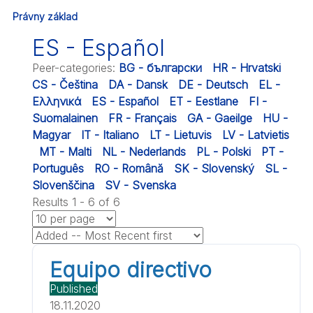
Právny základ
ES - Español
Peer-categories
:
BG - български
HR - Hrvatski
CS - Čeština
DA - Dansk
DE - Deutsch
EL -
Ελληνικά
ES - Español
ET - Eestlane
FI -
Suomalainen
FR - Français
GA - Gaeilge
HU -
Magyar
IT - Italiano
LT - Lietuvis
LV - Latvietis
MT - Malti
NL - Nederlands
PL - Polski
PT -
Português
RO - Română
SK - Slovenský
SL -
Slovenščina
SV - Svenska
Results 1 - 6 of 6
Equipo directivo
Published
18.11.2020