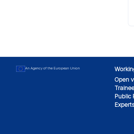
Workin
An Agency of the European Union
Open v
Traine
Public
Expert