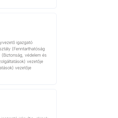
yvezető igazgató
sztály (Fenntarthatóság
y (Biztonság, védelem és
szolgáltatások) vezetője
tatások) vezetője