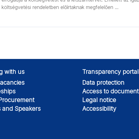
költségvetési rendeletben előírtaknak megfelelően ...
g with us
Transparency portal
acancies
Data protection
eships
Access to document
 Procurement
Legal notice
s and Speakers
Accessibility