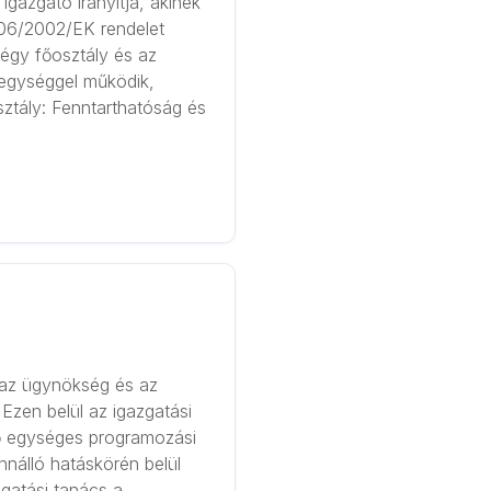
gazgató irányítja, akinek
1406/2002/EK rendelet
négy főosztály és az
1 egységgel működik,
osztály: Fenntarthatóság és
i az ügynökség és az
Ezen belül az igazgatási
ő egységes programozási
nálló hatáskörén belül
zgatási tanács a