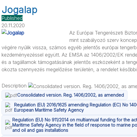
Jogalap
Published
20.11.2020
Az Európai Tengerészeti Biz
mint szabályozó szerv koncep
végére nyúlik vissza, számos egyéb jelentős európai tengerb
kezdeményezéssel együtt. Az EMSA az 1406/2002/EK rendelett
és a tagállamok támogatásának jelentős eszközeként a teng
okozta szennyezés megelőzése területén, a rendelet későbbi 
Description
Consolidated version. Reg. 1406/2002, as amended
Regulation (EU) 2016/1625 amending Regulation (EC) No 140
European Maritime Safety Agency
Regulation (EU) No 911/2014 on multiannual funding for the ac
Maritime Safety Agency in the field of response to marine po
and oil and gas installations