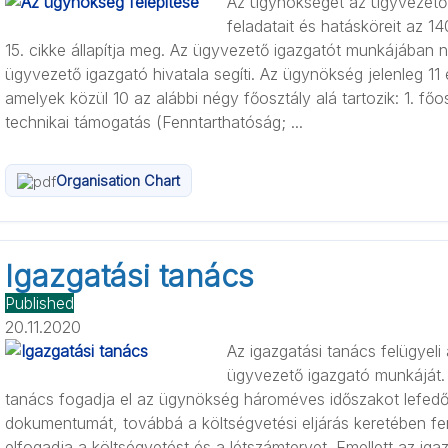
Az ügynökséget az ügyvezető i
feladatait és hatásköreit az 
15. cikke állapítja meg. Az ügyvezető igazgatót munkájában 
ügyvezető igazgató hivatala segíti. Az ügynökség jelenleg 1
amelyek közül 10 az alábbi négy főosztály alá tartozik: 1. fő
technikai támogatás (Fenntarthatóság; ...
Organisation Chart
Igazgatási tanács
Published
20.11.2020
Az igazgatási tanács felügyel
ügyvezető igazgató munkáját. 
tanács fogadja el az ügynökség hároméves időszakot lefed
dokumentumát, továbbá a költségvetési eljárás keretében fen
elfogadja a költségvetést és a létszámtervet. Emellett az iga