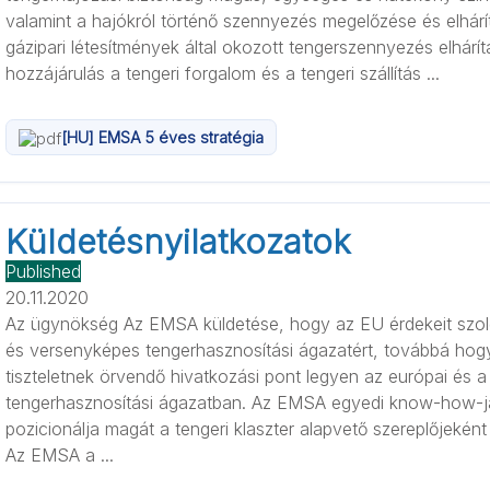
valamint a hajókról történő szennyezés megelőzése és elhárí
gázipari létesítmények által okozott tengerszennyezés elhárí
hozzájárulás a tengeri forgalom és a tengeri szállítás ...
[HU] EMSA 5 éves stratégia
Küldetésnyilatkozatok
Published
20.11.2020
Az ügynökség Az EMSA küldetése, hogy az EU érdekeit szolg
és versenyképes tengerhasznosítási ágazatért, továbbá hog
tiszteletnek örvendő hivatkozási pont legyen az európai és a 
tengerhasznosítási ágazatban. Az EMSA egyedi know-how-j
pozicionálja magát a tengeri klaszter alapvető szereplőjekén
Az EMSA a ...