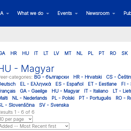
SA
What we do
Events
Newsroom
Pub
GA
HR
HU
IT
LT
LV
MT
NL
PL
PT
RO
SK
HU - Magyar
eer-categories
:
BG - български
HR - Hrvatski
CS - Češti
Deutsch
EL - Ελληνικά
ES - Español
ET - Eestlane
FI -
rançais
GA - Gaeilge
HU - Magyar
IT - Italiano
LT - Liet
alti
NL - Nederlands
PL - Polski
PT - Português
RO - 
L - Slovenščina
SV - Svenska
esults 1 - 6 of 6