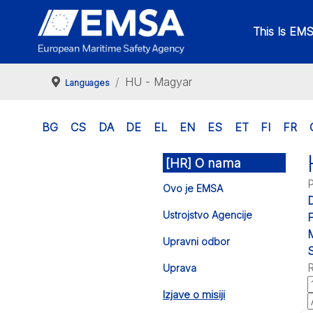
This Is EM
HU - Magyar
Languages
BG
CS
DA
DE
EL
EN
ES
ET
FI
FR
[HR] O nama
P
Ovo je EMSA
Ustrojstvo Agencije
F
M
Upravni odbor
S
R
Uprava
Izjave o misiji