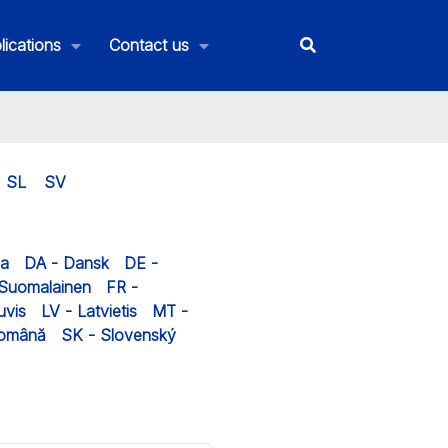
lications
Contact us
SL
SV
na
DA - Dansk
DE -
 Suomalainen
FR -
uvis
LV - Latvietis
MT -
Română
SK - Slovenský