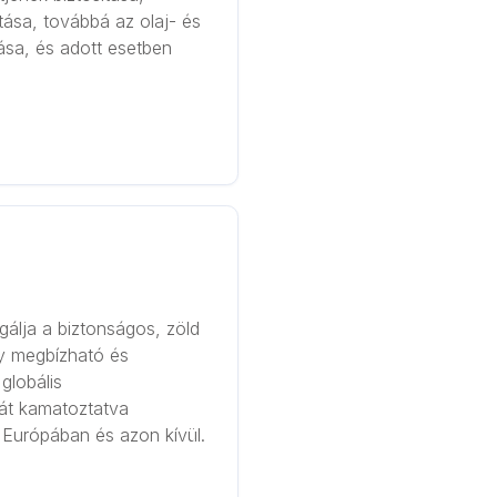
tása, továbbá az olaj- és
tása, és adott esetben
álja a biztonságos, zöld
y megbízható és
globális
át kamatoztatva
t Európában és azon kívül.