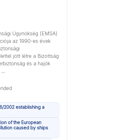
tonsági Ügynökség (EMSA)
ciója az 1990-es évek
iztonsági
el jött létre a Bizottság
erbiztonság és a hajók
...
6/2002 establishing a
tion of the European
llution caused by ships