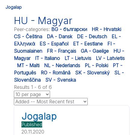
Jogalap
HU - Magyar
Peer-categories
:
BG - български
HR - Hrvatski
CS - Čeština
DA - Dansk
DE - Deutsch
EL -
Ελληνικά
ES - Español
ET - Eestlane
FI -
Suomalainen
FR - Français
GA - Gaeilge
HU -
Magyar
IT - Italiano
LT - Lietuvis
LV - Latvietis
MT - Malti
NL - Nederlands
PL - Polski
PT -
Português
RO - Română
SK - Slovenský
SL -
Slovenščina
SV - Svenska
Results 1 - 6 of 6
Jogalap
Published
20.11.2020