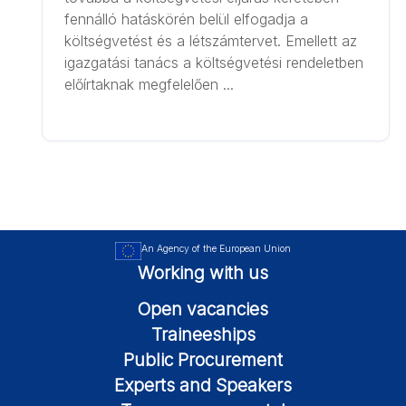
fennálló hatáskörén belül elfogadja a
költségvetést és a létszámtervet. Emellett az
igazgatási tanács a költségvetési rendeletben
előírtaknak megfelelően ...
An Agency of the European Union
Working with us
Open vacancies
Traineeships
Public Procurement
Experts and Speakers