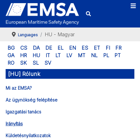
HU - Magyar
Languages
BG
CS
DA
DE
EL
EN
ES
ET
FI
FR
GA
HR
HU
IT
LT
LV
MT
NL
PL
PT
RO
SK
SL
SV
[HU] Rólunk
Mi az EMSA?
Az ügynökség felépítése
Igazgatási tanács
Irányítás
Küldetésnyilatkozatok