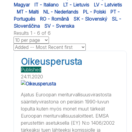
Magyar
IT - Italiano
LT - Lietuvis
LV - Latvietis
MT - Malti
NL - Nederlands
PL - Polski
PT -
Português
RO - Română
SK - Slovenský
SL -
Slovenščina
SV - Svenska
Results 1 - 6 of 6
Oikeusperusta
Published
24.11.2020
Ajatus Euroopan meriturvallisuusvirastosta
sääntelyvirastona on peräisin 1990-luvun
lopulta kuten myös monet muut tärkeät
Euroopan meriturvallisuusaloitteet. EMSA
perustettiin asetuksella (EY) N:o 1406/2002
tärkeäksi tuen lähteeksi komissiolle ja