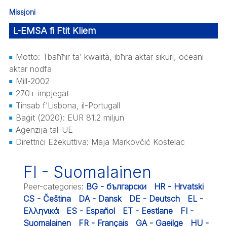
Missjoni
L-EMSA fi Ftit Kliem
Motto: Tbaħħir ta’ kwalità, ibħra aktar sikuri, oċeani
aktar nodfa
Mill-2002
270+ impjegat
Tinsab f’Lisbona, il-Portugall
Baġit (2020): EUR 81.2 miljun
Aġenzija tal-UE
Direttriċi Eżekuttiva: Maja Markovčić Kostelac
FI - Suomalainen
Peer-categories
:
BG - български
HR - Hrvatski
CS - Čeština
DA - Dansk
DE - Deutsch
EL -
Ελληνικά
ES - Español
ET - Eestlane
FI -
Suomalainen
FR - Français
GA - Gaeilge
HU -