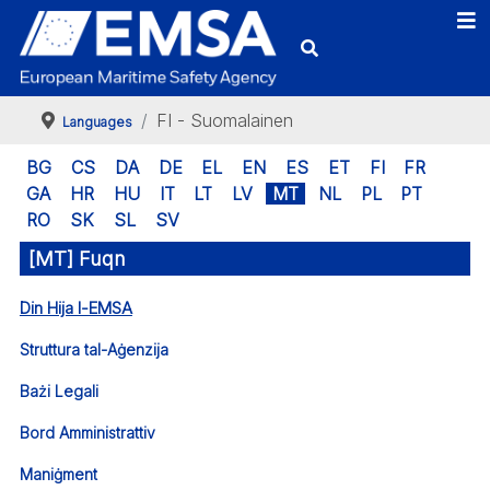
FI - Suomalainen
Languages
BG
CS
DA
DE
EL
EN
ES
ET
FI
FR
GA
HR
HU
IT
LT
LV
MT
NL
PL
PT
RO
SK
SL
SV
[MT] Fuqn
Din Hija l-EMSA
Struttura tal-Aġenzija
Bażi Legali
Bord Amministrattiv
Maniġment