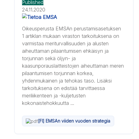
Published
24.11.2020
Oikeusperusta EMSAn perustamisasetuksen
1 artiklan mukaan viraston tarkoituksena on
varmistaa meriturvallisuuden ja alusten
aiheuttaman pilaantumisen ehkäisyn ja
torjunnan sekä öljyn- ja
kaasunporauslaitteistojen aiheuttaman meren
pilaantumisen torjunnan korkea,
yhdenmukainen ja tehokas taso. Lisäksi
tarkoituksena on edistää tarvittaessa
meriliikenteen ja -kuljetusten
kokonaistehokkuutta ...
[FI] EMSAn viiden vuoden strategia